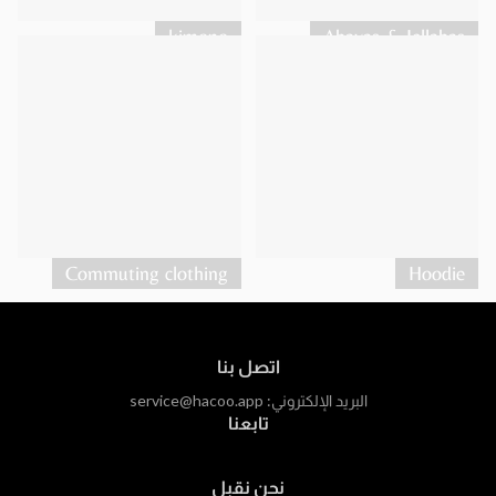
1.ارتفاع
kimono
Abayas & Jellabas
لا توجد أحذية ، فالقدمان معًا مسطحتان على
الأرض قم بالقياس من أعلى الرأس إلى الأرض.​​
2.تمثال نصفي
قم بالقياس من الغرز الموجودة أسفل الإبط
في أحدها من جانب لآخر.
3.محيط الخصر
قم بقياس خصرك في مكان نحيف.
Commuting clothing
Hoodie
4. الوركين
قم بالقياس بشكل مستقيم عبر أوسع الورك
خط من الحافة إلىالحافة. ​​
اتصل بنا
البريد الإلكتروني:
service@hacoo.app
تابعنا
نحن نقبل