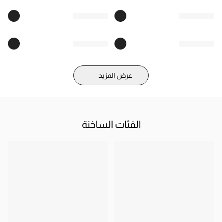
حجم المنتج
S/M
L/XL
XXL
محيط الصدر(cm)
101
107
113
طول الأكمام(cm)
57
58
59
طول التنورة(cm)
135
137
139
عرض المزيد
محيط الخصر (الملابس العلوية)
115
109
103
(cm)
الفئات الساخنة
نقترح عليكم باختيار الحجم حسب البعد.
بسبب القياس اليدوي ، ان الخطأ من 1-3 سم أمر طبيعي ، شكرا لتفهمك!
اسحب القائمة الى الجهة اليسرى لمعرفة بقية المعلومات
كيف تقيس حجم المنتج؟
1. الكتف
قم بالقياس من حيث يلتقي خط الكتف بالكم
من جانب إلى جانب آخر.