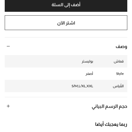
أضف إلى السلة
اشتر الآن
وصف
قماش
بوليستر
Style
أصفر
القُياس
S/M,L/XL,XXL
حجم الرسم البياني
INCH
CM
ربما يعجبك أيضا