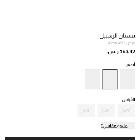
فستان الزنجبيل
غرض 39461651
‫163.42 ر.س.‬
أصفر
القُياس
XXL
L/XL
S/M
ما هو مقاسي؟