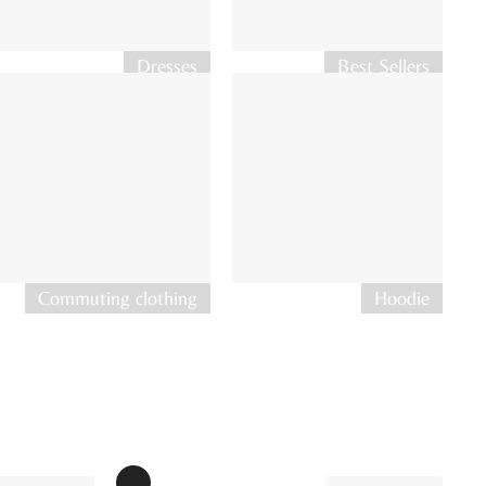
Dresses
Best Sellers
Commuting clothing
Hoodie