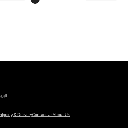
البري
hipping & Delivery
Contact Us
About Us