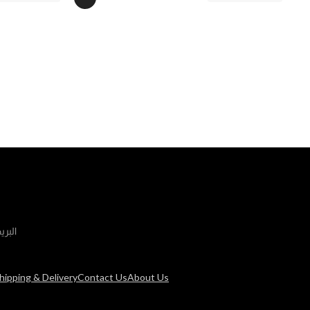
البري
hipping & Delivery
Contact Us
About Us