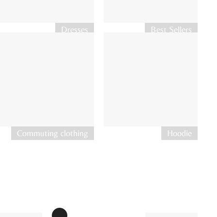
Dresses
Best Sellers
Commuting clothing
Hoodie