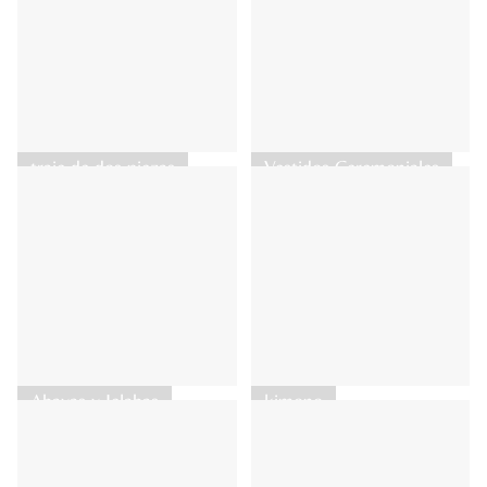
traje de dos piezas
Vestidos Ceremoniales
Abayas y Jelabas
kimono